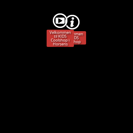
Velkommen
Velkommen
til KIDS
til KIDS
Coolshop i
Coolshop
Horsens