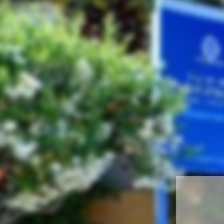
Ingresso
Reception
Sale operatorie/parto
Neonatologia
Fertilia
Laboratorio analisi
Camere
Reparto in convenzione
Cucine