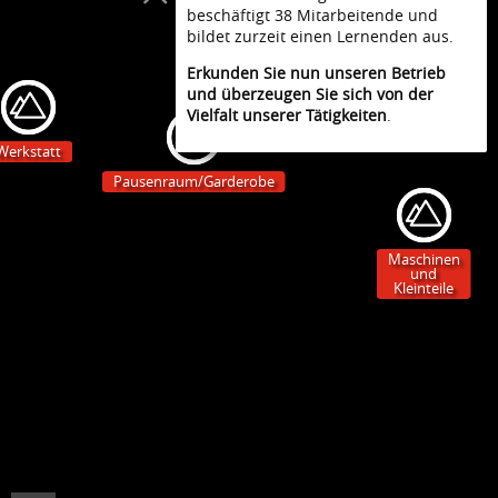
beschäftigt 38 Mitarbeitende und
bildet zurzeit einen Lernenden aus.
Erkunden Sie nun unseren Betrieb
Büros
und überzeugen Sie sich von der
Vielfalt unserer Tätigkeiten
.
Werkstatt
Pausenraum/Garderobe
Maschinen
und
Kleinteile